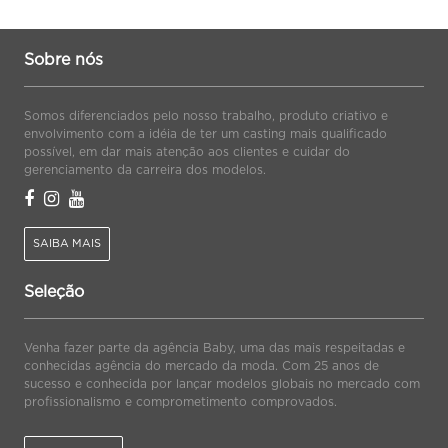
Sobre nós
Somos diferenciados pelo nosso trabalho, produto criativo e
envolvimento com a idéia de ter um casting mais qualificado
possível, em dar mais atenção aos clientes e cuidar do
gerenciamento da carreira dos modelos.
SAIBA MAIS
Seleção
Venha fazer parte da agência Baby, uma das mais respeitadas e
conhecidas agência do mercado da moda. Com 25 anos de
sucesso e conhecida por lançar modelos globais no mercado com
profissionalismo e comprometimento comprovados.