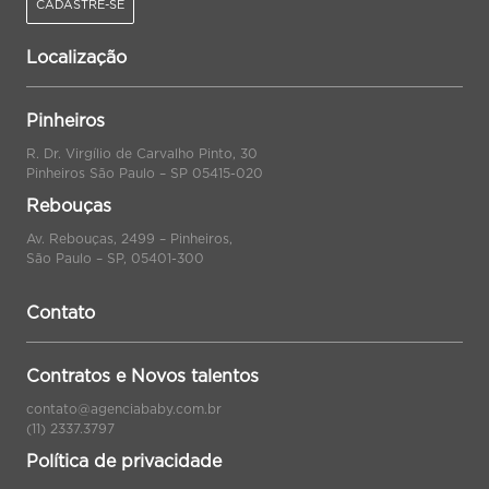
CADASTRE-SE
Localização
Pinheiros
R. Dr. Virgílio de Carvalho Pinto, 30
Pinheiros São Paulo – SP 05415-020
Rebouças
Av. Rebouças, 2499 – Pinheiros,
São Paulo – SP, 05401-300
Contato
Contratos e Novos talentos
contato@agenciababy.com.br
(11) 2337.3797
Política de privacidade