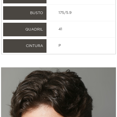
175/5.9
41
P