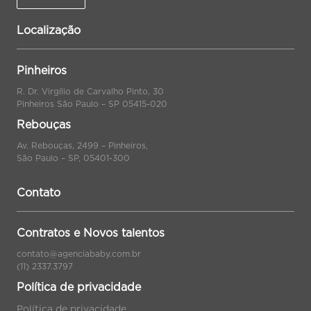
Localização
Pinheiros
R. Dr. Virgílio de Carvalho Pinto, 30
Pinheiros São Paulo – SP 05415-020
Rebouças
Av. Rebouças, 2499 – Pinheiros,
São Paulo – SP, 05401-300
Contato
Contratos e Novos talentos
contato@agenciababy.com.br
(11) 2337.3797
Política de privacidade
Política de privacidade