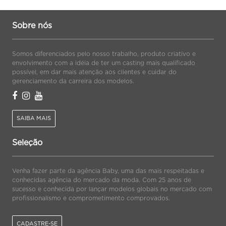
Sobre nós
Somos diferenciados pelo nosso trabalho, produto criativo e
envolvimento com a idéia de ter um casting mais qualificado
possível, em dar mais atenção aos clientes e cuidar do
gerenciamento da carreira dos modelos.
SAIBA MAIS
Seleção
Venha fazer parte da agência Baby, uma das mais respeitadas e
conhecidas agência do mercado da moda. Com 25 anos de
sucesso e conhecida por lançar modelos globais no mercado com
profissionalismo e comprometimento comprovados.
CADASTRE-SE