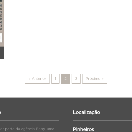
« Anterior
1
2
3
Próximo »
o
Localização
zer parte da agência Baby, uma
Pinheiros